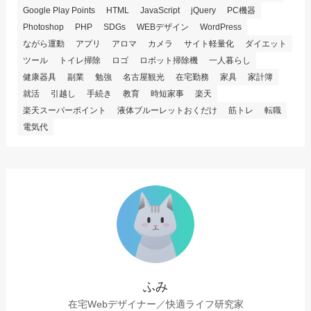
Google Play Points
HTML
JavaScript
jQuery
PC機器
Photoshop
PHP
SDGs
WEBデザイン
WordPress
ながら運動
アプリ
アロマ
カメラ
サイト軽量化
ダイエット
ツール
トイレ掃除
ロゴ
ロボット掃除機
一人暮らし
健康器具
副業
勉強
名古屋観光
在宅勤務
家具
家計簿
就活
引越し
手続き
教育
時短家事
楽天
楽天スーパーポイント
液体ブルーレットおくだけ
筋トレ
転職
電気代
ふみ
在宅Webデザイナー／快適ライフ研究家