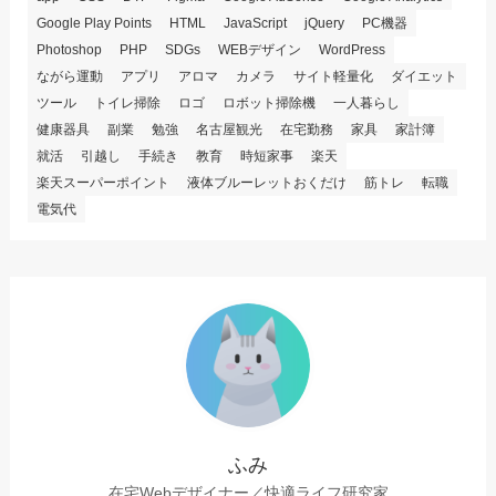
Google Play Points
HTML
JavaScript
jQuery
PC機器
Photoshop
PHP
SDGs
WEBデザイン
WordPress
ながら運動
アプリ
アロマ
カメラ
サイト軽量化
ダイエット
ツール
トイレ掃除
ロゴ
ロボット掃除機
一人暮らし
健康器具
副業
勉強
名古屋観光
在宅勤務
家具
家計簿
就活
引越し
手続き
教育
時短家事
楽天
楽天スーパーポイント
液体ブルーレットおくだけ
筋トレ
転職
電気代
ふみ
在宅Webデザイナー／快適ライフ研究家