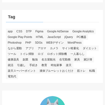
Tag
app
CSS
DTP
Figma
Google AdSense
Google Analytics
Google Play Points
HTML
JavaScript
jQuery
PC機器
Photoshop
PHP
SDGs
WEBデザイン
WordPress
ながら運動
アプリ
アロマ
カメラ
サイト軽量化
ダイエット
ツール
トイレ掃除
ロゴ
ロボット掃除機
一人暮らし
健康器具
副業
勉強
名古屋観光
在宅勤務
家具
家計簿
就活
引越し
手続き
教育
時短家事
楽天
楽天スーパーポイント
液体ブルーレットおくだけ
筋トレ
転職
電気代